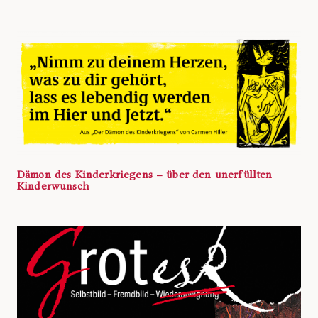
Dämon des Kinderkriegens – über den unerfüllten
Kinderwunsch